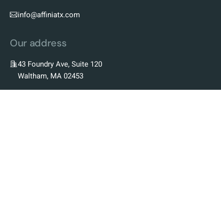
info@affiniatx.com
Our address
43 Foundry Ave, Suite 120
Waltham, MA 02453
Our Company
Our Story
Our Team