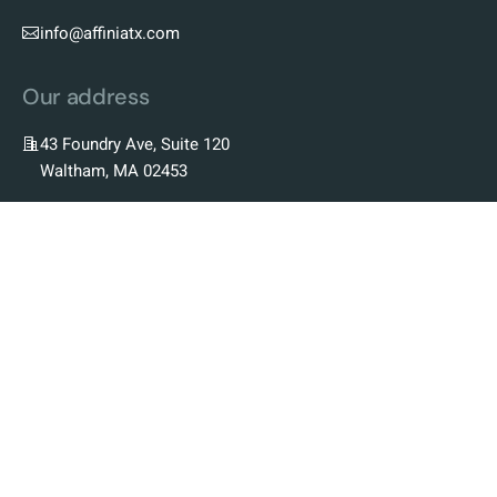
info@affiniatx.com
Our address
43 Foundry Ave, Suite 120
Waltham, MA 02453
Our Company
Our Story
Our Team