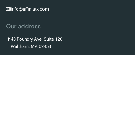
info@affiniatx.com
Our address
43 Foundry Ave, Suite 120
Waltham, MA 02453
Our Company
Our Story
Our Team